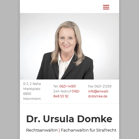
R 3, 2 Nähe
Tel:
0621-14931
Fax
0621-21259
Marktplatz
24h-Notruf
0160-
info@anwalt-
68161
848 53 92
drdomke.de
Mannheim
Dr. Ursula Domke
Rechtsanwältin
|
Fachanwältin für Strafrecht